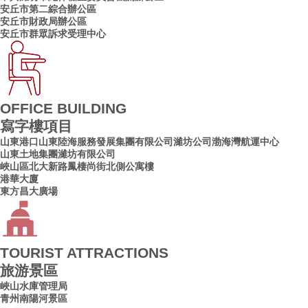
安丘市第二綜合辦公區
安丘市財政局辦公區
安丘市群眾訴求受理中心
OFFICE BUILDING
寫字樓項目
山東港口山東陸海服務發展集團有限公司濰坊公司渤海灣航運中心
山東土地集團濰坊有限公司
峽山區北大新路鳳棲尚街北側公寓樓
港華大廈
東方昌大廣場
TOURIST ATTRACTIONS
旅游景區
峽山水庫管理局
青州南陽河景區