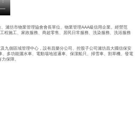
、濰坊市物業管理協會會長單位、物業管理AAA級信用企業。經營范
工、家政服務、商超零售、居民日常服務、洗染服務、洗浴服務
公室及九個區域管理中心，設有昌樂分公司、控股子公司濰坊昌大國信保安
功能灑水車、電動場地巡邏車、保潔船只、掃雪車、割草機、發電
供有力保障。