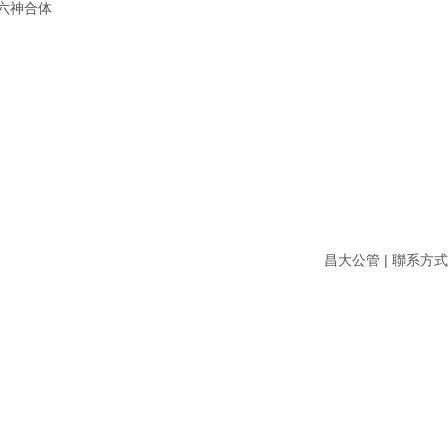
,六神合体
昌大公管 | 聯系方式