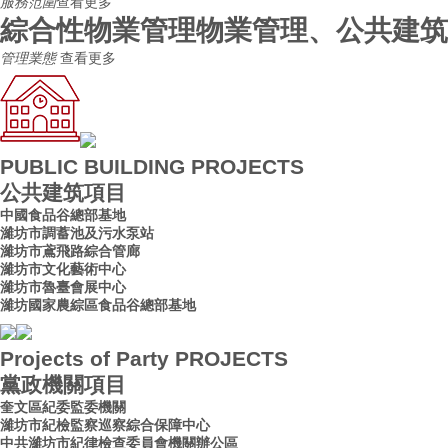
服務范圍
查看更多
綜合性物業管理
物業管理、公共建筑
管理業態
查看更多
PUBLIC BUILDING PROJECTS
公共建筑項目
中國食品谷總部基地
濰坊市調蓄池及污水泵站
濰坊市鳶飛路綜合管廊
濰坊市文化藝術中心
濰坊市魯臺會展中心
濰坊國家農綜區食品谷總部基地
Projects of Party PROJECTS
黨政機關項目
奎文區紀委監委機關
濰坊市紀檢監察巡察綜合保障中心
中共濰坊市紀律檢查委員會機關辦公區