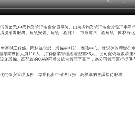
注冊資本伍佰萬元,中國物業管理協會會員單位、山東省物業管理協會常務理事單位
毒服務、建筑安裝、建筑工程施工、市政道路工程建筑、園林綠化工程施
產與工程部、園林綠化部、設備材料部、商務中心、離退休管理辦
技術人員110人、持有物業管理經理證書86人。公司配備垃圾清運車、多
先進設施設備、高配置的OA協同辦公綜合管理平臺等，為公司管理運行提
軍事化的保安管理服務、專業化衛生保潔服務、高標準的會議接待服務