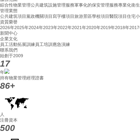
綜合性物業管理
公共建筑設施管理服務
軍事化的保安管理服務
專業化衛生
管理業態
公共建筑項目
黨政機關項目
寫字樓項目
旅游景區
學校項目
醫院項目
住宅小
資質榮譽
2026年
2025年
2024年
2023年
2022年
2021年
2020年
2019年
2018年
201
新聞中心
企業文化
員工活動
拓展訓練
員工培訓
應急演練
聯系我們
始創于2009
17
年
持有物業管理經理證書
86
+
人
注冊資本
500