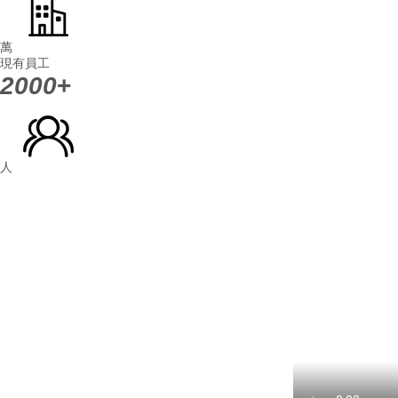
萬
現有員工
2000
+
人