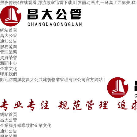
黑夜传说4在线观看,漂流欲室迅雷下载,叶罗丽动画片,一马离了西凉关,
網站首頁
昌大公管
通知公告
服務范圍
管理業態
資質榮譽
新聞中心
企業文化
聯系我們
歡迎訪問濰坊昌大公共建筑物業管理有限公司官方網站！
網站首頁
昌大公管
企業簡介
領導致辭
企業文化
通知公告
服務范圍