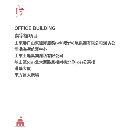
OFFICE BUILDING
寫字樓項目
山東港口山東陸海服務(wù)發(fā)展集團有限公司濰坊公
司渤海灣航運中心
山東土地集團濰坊有限公司
峽山區(qū)北大新路鳳棲尚街北側(cè)公寓樓
港華大廈
東方昌大廣場