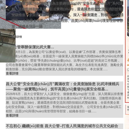
賽。為
以排查整治風(fēng)險隱患為主要綱領(lǐng)的“安全生產(chǎn)月”系列活
人員比拼
動。活動堅持面向基層、貼近實戰(zhàn)，通過隱患排查交流與消防技能比武
雙線推進，全面夯實企業(yè)安全防線。深入一線查隱患，對標(biāo)交流促
提升。 公司安全生產(chǎn)與工程部、品質(zhì)與環(huán)境管理部等部
室，組織各項目一線
查看詳情
昌大公管舉辦保潔比武大賽...
2026年8月1日，為落實公司“以賽促學(xué)、以賽促練”工作部署，夯實保潔隊伍專
業(yè)業(yè)務(wù)根基，全面提升一線保潔人員實操能力與標(biāo)準(zhǔn)化作業
(yè)水準(zhǔn)，營造“爭先創(chuàng)優(yōu)、比學(xué)趕超”的良好工作氛圍，
公司在魯臺會展中心隆重舉辦保潔技能比武大賽。為全方位表彰先進典型、激勵全員
精進技藝，充分調(diào)動全體保潔人員比拼進取的積極性。本次保潔......
查看詳情
昌大公管“安全生產(chǎn)月”圓滿收官：全員查險除患 比武淬煉精兵
——聚焦一線實戰(zhàn)，筑牢高質(zhì)量發(fā)展安全根基...
2026年6月，昌大公管緊扣“人人講安全、個個會應(yīng)急”主題，深入開展以排查整
治風(fēng)險隱患為主要綱領(lǐng)的“安全生產(chǎn)月”系列活動。活動堅持面向基
層、貼近實戰(zhàn)，通過隱患排查交流與消防技能比武雙線推進，全面夯實企業
(yè)安全防線。深入一線查隱患，對標(biāo)交流促提升。 公司安全生產(chǎn)與工
程部、品質(zhì)與環(huán)境管理部等部室，組織各項目一線......
查看詳情
不忘初心 繼續(xù)前進 昌大公管--打造人民滿意的城市公共文化綜合