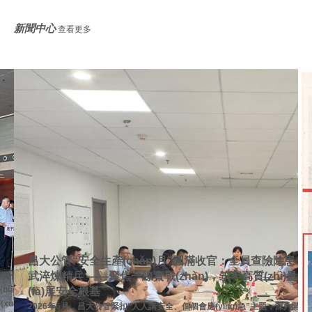
新聞中心
查看更多
昌大公管“安全生產(chǎn)月”圓滿收官：全員查險除患 比
武淬煉精兵 ——聚焦一線實戰(zhàn)，筑牢高質(zhì)量發
夯實保潔
iāo)
(fā)展安全根基
xué)
2026年6月，昌大公管緊扣“人人講安全、個個會應(yīng)急”主題，深入開展