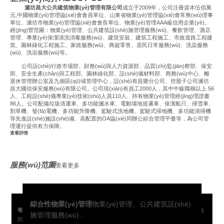
濰坊昌大公共建筑物業(yè)管理有限公司
成立于2009年，公司注冊資本伍佰萬
元,中國物業(yè)管理協(xié)會會員單位、山東省物業(yè)管理協(xié)會常務(wù)理事
單位、濰坊市物業(yè)管理協(xié)會會長單位、物業(yè)管理AAA級信用企業(yè)。
經(jīng)營范圍：物業(yè)管理、公共建筑設(shè)施管理服務(wù)、餐飲管理、酒店
管理、專業(yè)保潔清洗消毒服務(wù)、建筑安裝、建筑工程施工、市政道路工程建
筑、園林綠化工程施工、家政服務(wù)、商超零售、居民日常服務(wù)、洗染服務
(wù)、洗浴服務(wù)等。
公司設(shè)行政市場部、財務(wù)與人力資源部、品質(zhì)監(jiān)察部、保安
部、安全生產(chǎn)與工程部、園林綠化部、設(shè)備材料部、商務(wù)中心、離
退休管理辦公室及九個區(qū)域管理中心，設(shè)有昌樂分公司、控股子公司濰坊
昌大國信保安服務(wù)有限公司。公司現(xiàn)有員工2000人，其中中級職稱以上 56
人、工程設(shè)備專業(yè)技術(shù)人員110人、持有物業(yè)管理經(jīng)理證書
86人。公司配備垃圾清運車、多功能灑水車、電動場地巡邏車、保潔船只、掃雪車、
割草機、發(fā)電機、多功能升降機、駕駛式洗地機、駕駛式掃地機、多功能清掃機
等先進設(shè)施設(shè)備、高配置的OA協(xié)同辦公綜合管理平臺等，為公司管
理運行提供有力保障。
查看詳情
服務(wù)范圍
查看更多
綜合性物業(yè)管理
物業(yè)管理、公共建筑設(shè)
餐飲客房服務(wù)
為客戶提供干凈、衛(wèi)生、健康
公共建筑設(shè)施管理服務(wù)
場館各類設(shè)施
施管理服務(wù)…
高標(biāo)準(zhǔn)的會議接待服務(wù)
會場準
軍事化的保安管理服務(wù)
出入口外來人員登記、進
的三餐…
設(shè)備運行、檢修、維護…
(zhǔn)備、音響調(diào)試、茶水服務(wù)…
出車輛管理…