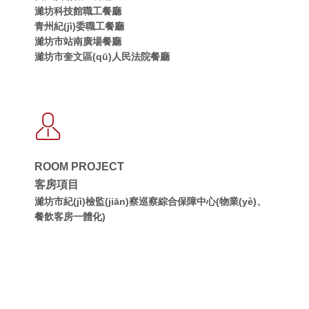
濰坊科技館職工餐廳
青州紀(jì)委職工餐廳
濰坊市站南廣場餐廳
濰坊市奎文區(qū)人民法院餐廳
ROOM PROJECT
客房項目
濰坊市紀(jì)檢監(jiān)察巡察綜合保障中心(物業(yè)、
餐飲客房一體化)