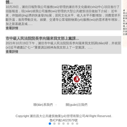
體...
10月29日，濰坊日報對我公司服務(wù)管理的濰坊市文化藝術(shù)中心項目進行了
頭版報道，現(xiàn)就我公司服務(wù)管理的大型公共建筑項目做如下介紹： 近年
來，伴隨經(jīng)濟的快速發(fā)展，居民文化水平、收入水平不斷增加，消費需求不
斷升溫，進而帶動文化、娛樂、交通等公眾場館物業(yè)服務(wù)的需求逐年增加，
加之新基建及城......
查看詳情
市中級人民法院院長李向陽來我支部上黨課...
2021年10月19日下午，濰坊市中級人民法院院長李向陽來我支部調(diào)研，并就習
(xí)近平總書記“七一”重要講話精神為我支部上了一堂黨課。......
查看詳情
聯(lián)系我們
·
關(guān)注我們
Copyright 濰坊昌大公共建筑物業(yè)管理有限公司All Right Reserved.
魯ICP備14023579號