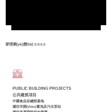
管理業(yè)態(tài)
查看更多
PUBLIC BUILDING PROJECTS
公共建筑項目
中國食品谷總部基地
濰坊市調(diào)蓄池及污水泵站
濰坊市鳶飛路綜合管廊