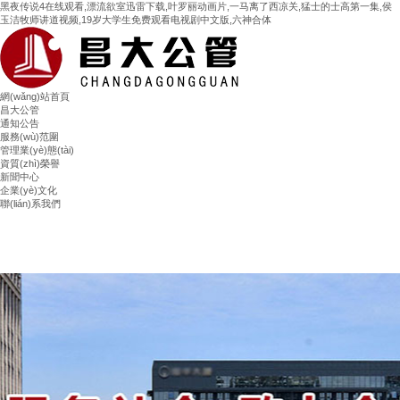
黑夜传说4在线观看,漂流欲室迅雷下载,叶罗丽动画片,一马离了西凉关,猛士的士高第一集,侯
玉洁牧师讲道视频,19岁大学生免费观看电视剧中文版,六神合体
網(wǎng)站首頁
昌大公管
通知公告
服務(wù)范圍
管理業(yè)態(tài)
資質(zhì)榮譽
新聞中心
企業(yè)文化
聯(lián)系我們